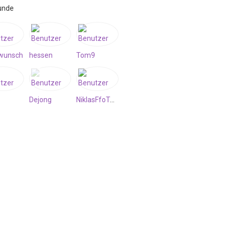
unde
wunsch
hessen
Tom9
Dejong
NiklasFfoTeleGram