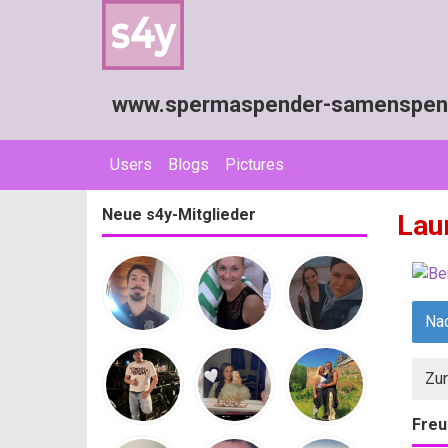
www.spermaspender-samenspende
Users
Blogs
Pictures
Neue s4y-Mitglieder
Lau
Nac
Zur
Freu