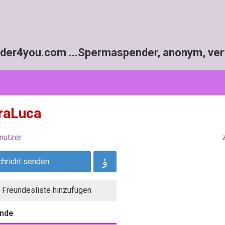
r4you.com ...Spermaspender, anonym, vert
raLuca
hricht senden
 Freundesliste hinzufügen
nde